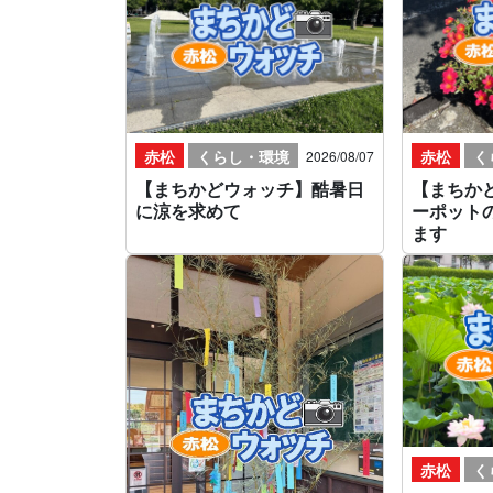
赤松
くらし・環境
赤松
く
2026/08/07
【まちかどウォッチ】酷暑日
【まちか
に涼を求めて
ーポット
ます
赤松
く