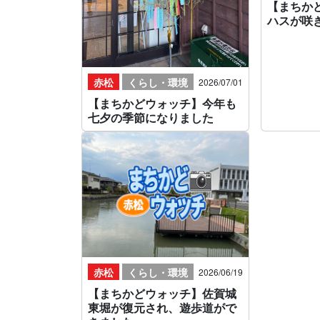
【まちか
ハスが咲
赤松
くらし・環境
2026/07/01
【まちかどウォッチ】今年も
七夕の季節になりました
赤松
くらし・環境
2026/06/19
【まちかどウォッチ】佐賀城
東堀が復元され、遊歩道がで