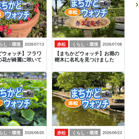
赤松
くらし・環境
らし・環境
2026/07/08
2026/07/13
【まちかどウォッチ】お堀の
どウォッチ】フラワ
樹木に名札を見つけました
の花が綺麗に咲いて
らし・環境
赤松
くらし・環境
2026/06/25
2026/06/23