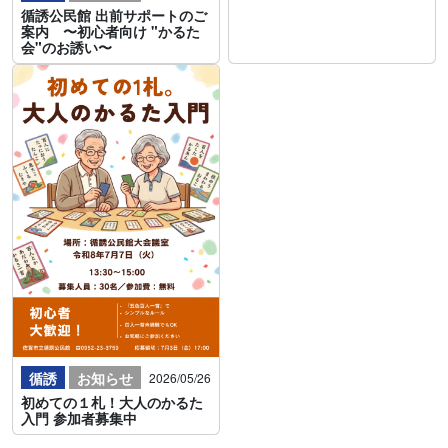
循誘公民館 出前サポートのご
案内 〜初心者向け "かるた
会"のお誘い〜
循誘
お知らせ
2026/05/26
初めての１札！大人のかるた
入門 参加者募集中