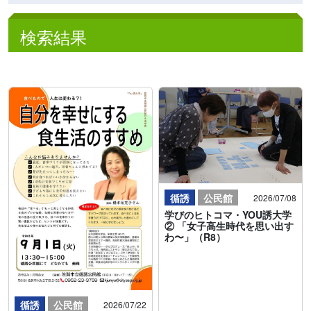
検索結果
循誘
公民館
2026/07/08
学びのヒトコマ・YOU誘大学
② 「女子高生時代を思い出す
わ〜」（R8）
循誘
公民館
2026/07/22