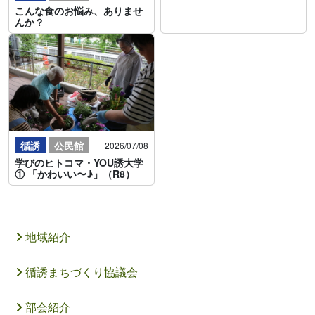
こんな食のお悩み、ありませ
んか？
循誘
公民館
2026/07/08
学びのヒトコマ・YOU誘大学
① 「かわいい〜♪」（R8）
地域紹介
循誘まちづくり協議会
部会紹介