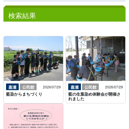
検索結果
嘉瀬
公民館
嘉瀬
公民館
2026/07/29
2026/07/29
藍染からまちづくり
藍の生葉染め体験会が開催さ
れました