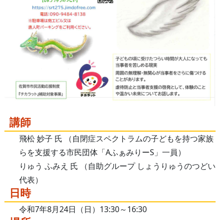
講師
飛松 妙子 氏 （自閉症スペクトラムの子どもを持つ家族
らを支援する市民団体「AふぁみりーS」一員）
りゅう ふみえ 氏 （自助グループ しょうりゅうのつどい
代表）
日時
令和7年8月24日（日）13:30～16:30