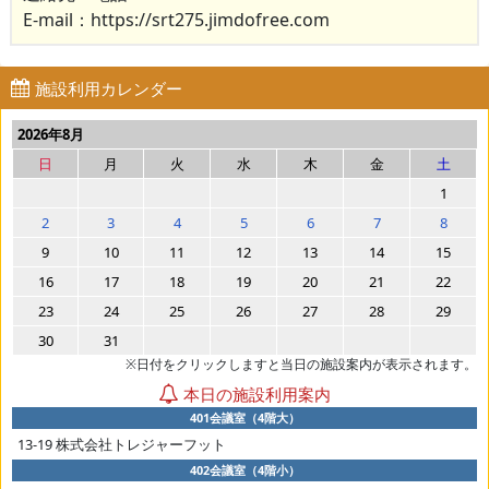
E-mail：https://srt275.jimdofree.com
施設利用カレンダー
2026年8月
日
月
火
水
木
金
土
1
2
3
4
5
6
7
8
9
10
11
12
13
14
15
16
17
18
19
20
21
22
23
24
25
26
27
28
29
30
31
※日付をクリックしますと当日の施設案内が表示されます。
本日の施設利用案内
401会議室（4階大）
13-19 株式会社トレジャーフット
402会議室（4階小）