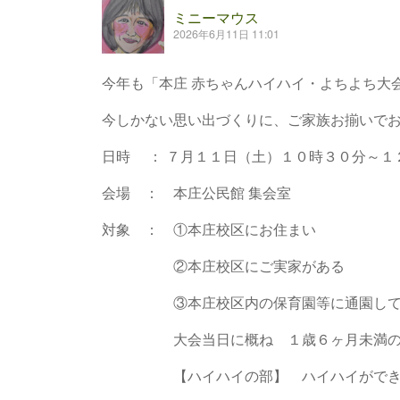
ミニーマウス
2026年6月11日 11:01
今年も「本庄 赤ちゃんハイハイ・よちよち大
今しかない思い出づくりに、ご家族お揃いで
日時 ： ７月１１日（土）１０時３０分～１
会場 ： 本庄公民館 集会室
対象 ： ①本庄校区にお住まい
②本庄校区にご実家がある
③本庄校区内の保育園等に通園して
大会当日に概ね １歳６ヶ月未満
【ハイハイの部】 ハイハイができる