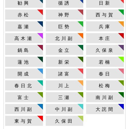
勧興
循誘
日新
赤松
神野
西与賀
嘉瀬
巨勢
兵庫
高木瀬
北川副
本庄
鍋島
金立
久保泉
蓮池
新栄
若楠
開成
諸富
春日
春日北
川上
松梅
富士
三瀬
南川副
西川副
中川副
大詫間
東与賀
久保田