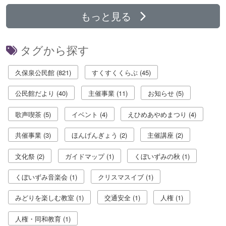
もっと見る
タグから探す
久保泉公民館 (821)
すくすくくらぶ (45)
公民館だより (40)
主催事業 (11)
お知らせ (5)
歌声喫茶 (5)
イベント (4)
えひめあやめまつり (4)
共催事業 (3)
ほんげんぎょう (2)
主催講座 (2)
文化祭 (2)
ガイドマップ (1)
くぼいずみの秋 (1)
くぼいずみ音楽会 (1)
クリスマスイブ (1)
みどりを楽しむ教室 (1)
交通安全 (1)
人権 (1)
人権・同和教育 (1)