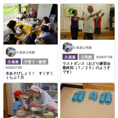
久保泉公民館
久保泉公民館
久保泉
公民館
2026/07/28
久保泉
子育て・教育
ラストダンス（おどり練習会
最終回（７／２５）のようす
2026/07/29
です）
水あそびしょう！ すくすく
くらぶ７月