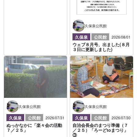
久保泉公民館
久保泉
公民館
2026/08/01
ウェブ８月号、出ました(８月
３日に更新しました)
久保泉公民館
久保泉公民館
久保泉
公民館
久保泉
公民館
2026/07/31
2026/07/30
ぬっかなかに「楽々会の活動
自治会長会のまつり準備（７
７／２５」
／２５）「ろーどtoまつり」
③