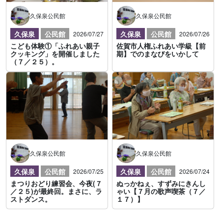
久保泉公民館
久保泉公民館
久保泉
公民館
久保泉
公民館
2026/07/27
2026/07/26
こども体験①「ふれあい親子
佐賀市人権ふれあい学級【前
クッキング」を開催しました
期】でのまなびをいかして
（７／２５）。
久保泉公民館
久保泉公民館
久保泉
公民館
久保泉
公民館
2026/07/25
2026/07/24
まつりおどり練習会、今夜(７
ぬっかねぇ、すずみにきんし
／２５)が最終回。まさに、ラ
ゃい【７月の歌声喫茶（７／
ストダンス。
１７）】