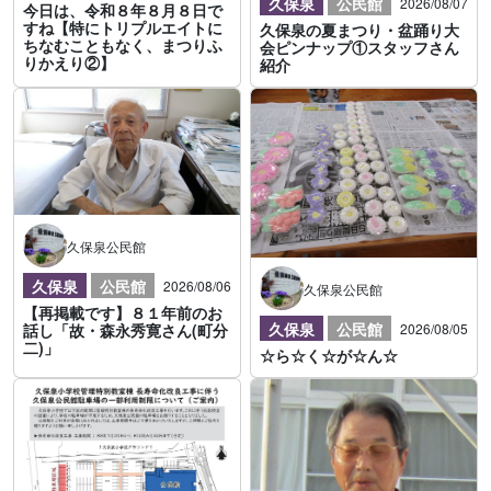
久保泉
公民館
2026/08/07
今日は、令和８年８月８日で
すね【特にトリプルエイトに
久保泉の夏まつり・盆踊り大
ちなむこともなく、まつりふ
会ピンナップ①スタッフさん
りかえり②】
紹介
久保泉公民館
久保泉
公民館
2026/08/06
久保泉公民館
【再掲載です】８１年前のお
久保泉
公民館
2026/08/05
話し「故・森永秀寛さん(町分
二)」
☆ら☆く☆が☆ん☆