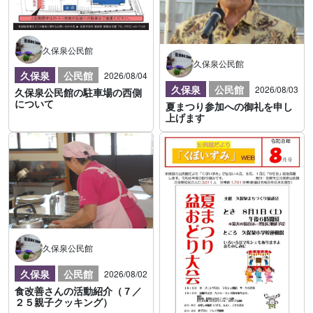
久保泉公民館
久保泉公民館
久保泉
公民館
2026/08/04
久保泉
公民館
2026/08/03
久保泉公民館の駐車場の西側
について
夏まつり参加への御礼を申し
上げます
久保泉公民館
久保泉
公民館
2026/08/02
食改善さんの活動紹介（７／
２５親子クッキング）