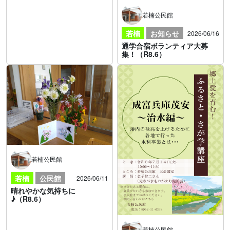
若楠公民館
若楠
お知らせ
2026/06/16
通学合宿ボランティア大募
集！（R8.6）
若楠公民館
若楠
公民館
2026/06/11
晴れやかな気持ちに
♪（R8.6）
若楠公民館