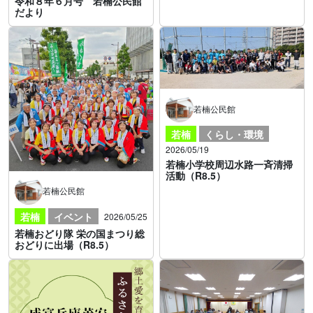
令和８年６月号 若楠公民館
だより
若楠公民館
若楠
くらし・環境
2026/05/19
若楠小学校周辺水路一斉清掃
活動（R8.5）
若楠公民館
若楠
イベント
2026/05/25
若楠おどり隊 栄の国まつり総
おどりに出場（R8.5）