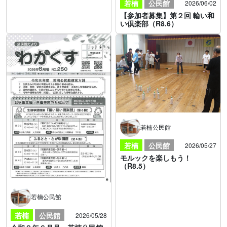
若楠
公民館
2026/06/02
【参加者募集】第２回 輪い和
い倶楽部（R8.6）
若楠公民館
若楠
公民館
2026/05/27
モルックを楽しもう！
（R8.5）
若楠公民館
若楠
公民館
2026/05/28