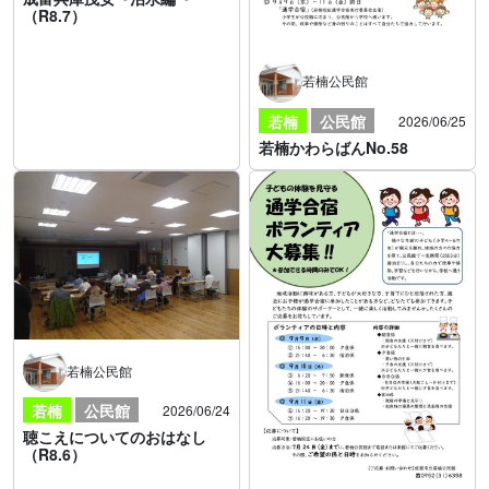
（R8.7）
若楠公民館
若楠
公民館
2026/06/25
若楠かわらばんNo.58
若楠公民館
若楠
公民館
2026/06/24
聴こえについてのおはなし
（R8.6）