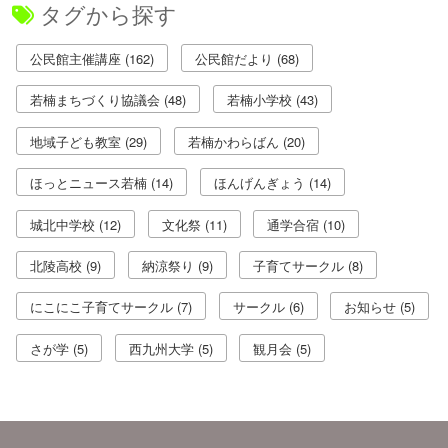
タグから探す
公民館主催講座 (162)
公民館だより (68)
若楠まちづくり協議会 (48)
若楠小学校 (43)
地域子ども教室 (29)
若楠かわらばん (20)
ほっとニュース若楠 (14)
ほんげんぎょう (14)
城北中学校 (12)
文化祭 (11)
通学合宿 (10)
北陵高校 (9)
納涼祭り (9)
子育てサークル (8)
にこにこ子育てサークル (7)
サークル (6)
お知らせ (5)
さが学 (5)
西九州大学 (5)
観月会 (5)