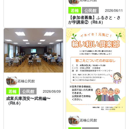
若楠
公民館
2026/06/11
【参加者募集】ふるさと・さ
が学講座②（R8.6）
若楠公民館
若楠
公民館
2026/06/09
成富兵庫茂安〜武将編〜
（R8.6）
若楠公民館