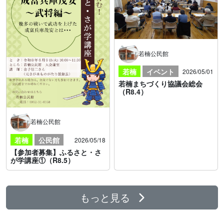
若楠公民館
若楠
イベント
2026/05/01
若楠まちづくり協議会総会
（R8.4）
若楠公民館
若楠
公民館
2026/05/18
【参加者募集】ふるさと・さ
が学講座①（R8.5）
もっと見る