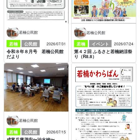
若楠公民館
若楠公民館
若楠
公民館
若楠
イベント
2026/07/31
2026/07/24
令和８年８月号 若楠公民館
第４２回 ふるさと若楠納涼祭
だより
り（R8.8）
若楠公民館
若楠
公民館
2026/07/15
成富兵庫茂安〜治水編〜