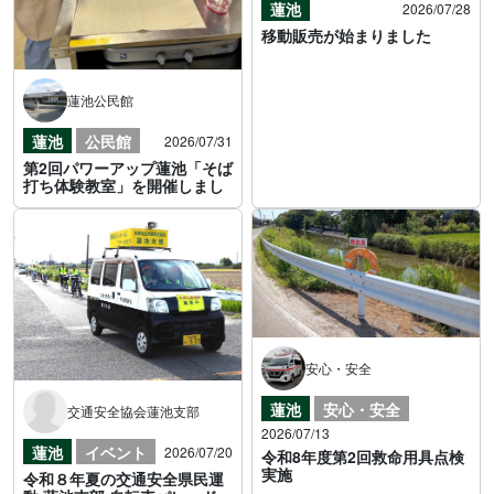
蓮池
2026/07/28
移動販売が始まりました
蓮池公民館
蓮池
公民館
2026/07/31
第2回パワーアップ蓮池「そば
打ち体験教室」を開催しまし
安心・安全
蓮池
安心・安全
交通安全協会蓮池支部
2026/07/13
蓮池
イベント
2026/07/20
令和8年度第2回救命用具点検
実施
令和８年夏の交通安全県民運