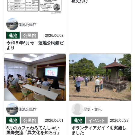
植え付け
蓮池公民館
蓮池
公民館
2026/06/08
令和８年6月号 蓮池公民館だ
より
蓮池公民館
歴史・文化
蓮池
公民館
蓮池
イベント
2026/06/01
2026/05/29
5月のカフェわろてんしゃい
ボランティアガイドを実施し
国際交流「異文化を知ろう」
ました