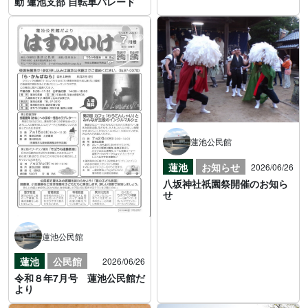
動 蓮池支部 自転車パレード
蓮池公民館
蓮池
お知らせ
2026/06/26
八坂神社祇園祭開催のお知ら
せ
蓮池公民館
蓮池
公民館
2026/06/26
令和８年7月号 蓮池公民館だ
より