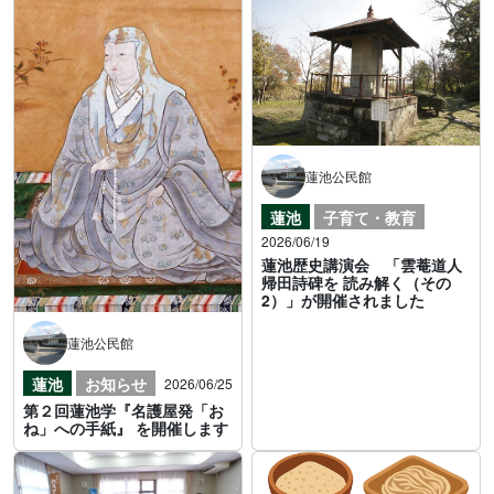
蓮池公民館
蓮池
子育て・教育
2026/06/19
蓮池歴史講演会 「雲菴道人
帰田詩碑を 読み解く（その
2）」が開催されました
蓮池公民館
蓮池
お知らせ
2026/06/25
第２回蓮池学『名護屋発「お
ね」への手紙』 を開催します