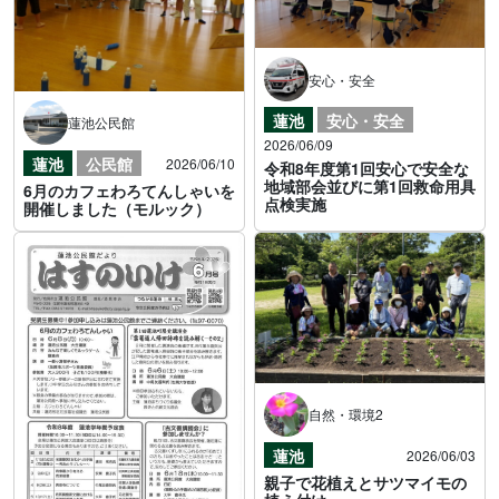
安心・安全
蓮池
安心・安全
蓮池公民館
2026/06/09
蓮池
公民館
2026/06/10
令和8年度第1回安心で安全な
地域部会並びに第1回救命用具
6月のカフェわろてんしゃいを
点検実施
開催しました（モルック）
自然・環境2
蓮池
2026/06/03
親子で花植えとサツマイモの