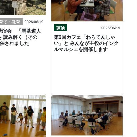
育て・教育
2026/06/19
蓮池
2026/06/19
講演会 「雲菴道人
第2回カフェ「わろてんしゃ
を 読み解く（その
い」と みんなが主役のインク
開催されました
ルマルシェを開催します