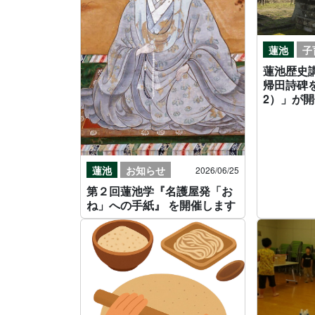
蓮池
子
蓮池歴史
帰田詩碑
2）」が
蓮池
お知らせ
2026/06/25
第２回蓮池学『名護屋発「お
ね」への手紙』 を開催します