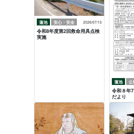
蓮池
安心・安全
2026/07/13
令和8年度第2回救命用具点検
実施
蓮池
公
令和８年
だより