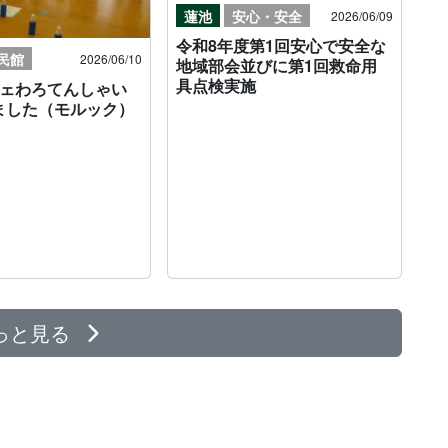
蓮池
安心・安全
2026/06/09
令和8年度第1回安心で安全な
民館
2026/06/10
地域部会並びに第1回救命用
具点検実施
フェわろてんしゃい
ました（モルック）
っと見る