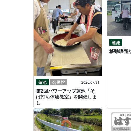
蓮池
移動販売
蓮池
公民館
2026/07/31
第2回パワーアップ蓮池「そ
ば打ち体験教室」を開催しま
し