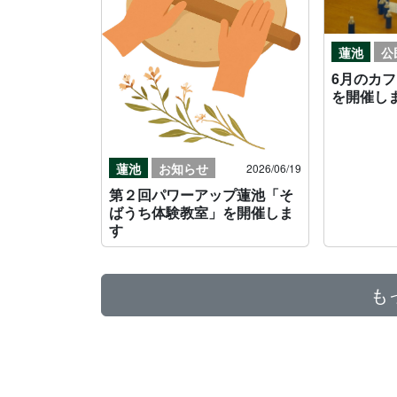
蓮池
公
6月のカ
を開催し
蓮池
お知らせ
2026/06/19
第２回パワーアップ蓮池「そ
ばうち体験教室」を開催しま
す
も