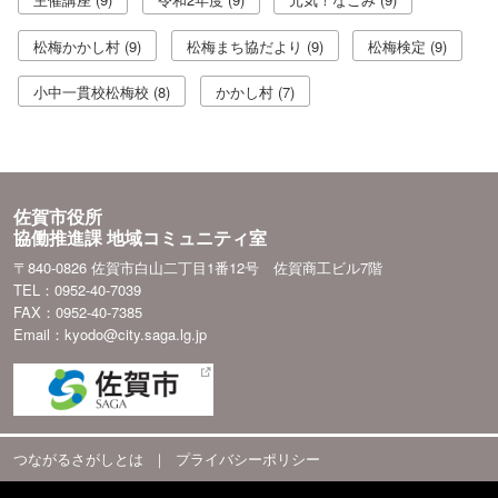
松梅かかし村 (9)
松梅まち協だより (9)
松梅検定 (9)
小中一貫校松梅校 (8)
かかし村 (7)
佐賀市役所
協働推進課 地域コミュニティ室
〒840-0826 佐賀市白山二丁目1番12号 佐賀商工ビル7階
TEL：0952-40-7039
FAX：0952-40-7385
Email：kyodo@city.saga.lg.jp
つながるさがしとは
｜
プライバシーポリシー