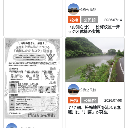
松梅公民館
松梅
公民館
2026/07/14
〈お知らせ〉 松梅校区一斉
ラジオ体操の実施
松梅公民館
松梅
公民館
2026/07/08
７/７朝、松梅地区を流れる嘉
瀬川に「川霧」が発生