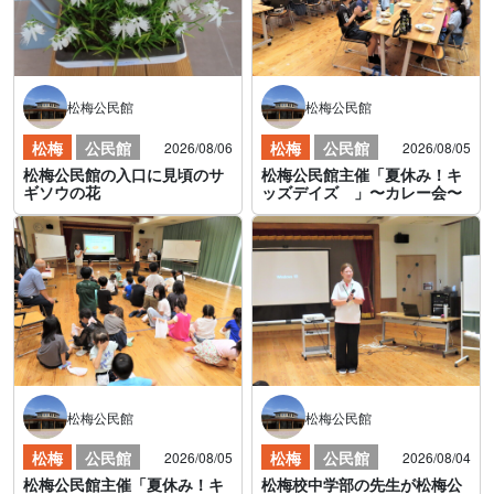
松梅公民館
松梅公民館
松梅
公民館
松梅
公民館
2026/08/06
2026/08/05
松梅公民館の入口に見頃のサ
松梅公民館主催「夏休み！キ
ギソウの花
ッズデイズ 」〜カレー会〜
松梅公民館
松梅公民館
松梅
公民館
松梅
公民館
2026/08/05
2026/08/04
松梅公民館主催「夏休み！キ
松梅校中学部の先生が松梅公