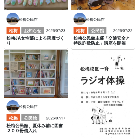
松梅公民館
松梅公民館
松梅
お知らせ
松梅
公民館
2026/07/23
2026/07/22
松梅JA女性部による落雁づく
松梅公民館主催「交通安全と
り
特殊詐欺防止」講座を開催
松梅公民館
松梅
公民館
2026/07/17
松梅公民館、夏休み前に図書
２００冊借入れ