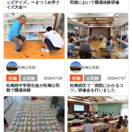
ッズデイズ」〜まつうめ学ク
民館において職場体験研修
イズ大会〜
松梅公民館
松梅公民館
松梅
公民館
松梅
公民館
2026/07/28
2026/07/27
松梅校中学部生徒が松梅公民
松梅校区で「病院にかかるコ
館で職場体験
ツ」研修会を行いました