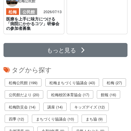
松梅公民館
松梅
公民館
2026/07/13
医療を上手に味方につける
「病院にかかるコツ」研修会
の参加者募集
もっと見る
タグから探す
松梅公民館 (199)
松梅まちづくり協議会 (43)
松梅 (27)
公民館だより (20)
松梅校区体育協会 (17)
館報 (16)
松梅防災会 (14)
講座 (14)
キッズデイズ (12)
四季 (12)
まちづくり協議会 (10)
まち協 (9)
主催講座 (9)
令和2年度 (9)
元気！なごみ (9)