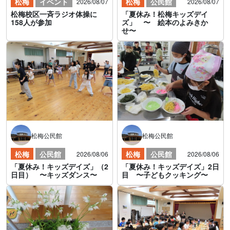
松梅
イベント
松梅
公民館
2026/08/07
2026/08/07
松梅校区一斉ラジオ体操に
「夏休み！松梅キッズデイ
158人が参加
ズ」 〜 絵本のよみきか
せ〜
松梅公民館
松梅公民館
松梅
公民館
松梅
公民館
2026/08/06
2026/08/06
「夏休み！キッズデイズ」（2
「夏休み！キッズデイズ」2日
日目） 〜キッズダンス〜
目 〜子どもクッキング〜