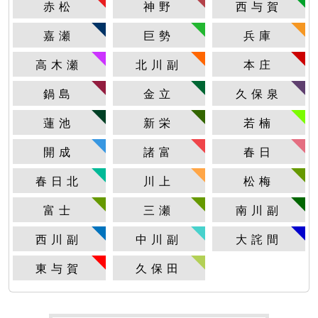
赤松
神野
西与賀
嘉瀬
巨勢
兵庫
高木瀬
北川副
本庄
鍋島
金立
久保泉
蓮池
新栄
若楠
開成
諸富
春日
春日北
川上
松梅
富士
三瀬
南川副
西川副
中川副
大詫間
東与賀
久保田