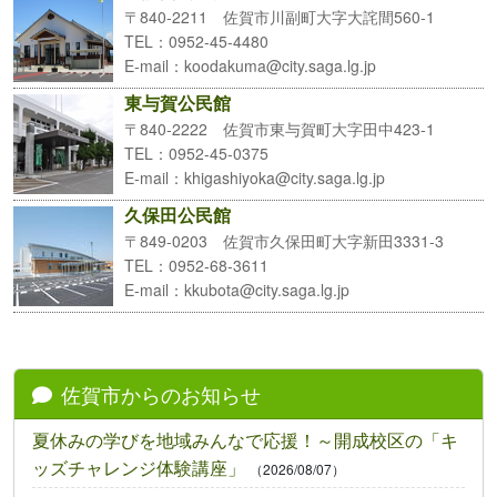
〒840-2211 佐賀市川副町大字大詫間560-1
TEL
：0952-45-4480
E-mail
：koodakuma@city.saga.lg.jp
東与賀公民館
〒840-2222 佐賀市東与賀町大字田中423-1
TEL
：0952-45-0375
E-mail
：khigashiyoka@city.saga.lg.jp
久保田公民館
〒849-0203 佐賀市久保田町大字新田3331-3
TEL
：0952-68-3611
E-mail
：kkubota@city.saga.lg.jp
佐賀市からのお知らせ
夏休みの学びを地域みんなで応援！～開成校区の「キ
ッズチャレンジ体験講座」
（2026/08/07）