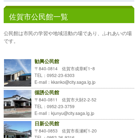
佐賀市公民館一覧
公民館は市民の学習や地域活動の場であり、ふれあいの場
です。
勧興公民館
〒840-0814 佐賀市成章町1ｰ8
TEL
：0952-23-6303
E-mail
：kkanko@city.saga.lg.jp
循誘公民館
〒840-0811 佐賀市大財2-2-52
TEL
：0952-23-3759
E-mail
：kjunyu@city.saga.lg.jp
日新公民館
〒840-0853 佐賀市長瀬町1-20
TEL
：0952-26-9216