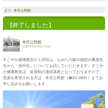
タグ
:
本庄公民館
【終了しました】
本庄公民館
2026年6月26日 10:42
すこやか健康教室の１回目は、なゆたの森の病院の桑原先
生から「熱中症」についてお話していただきます。すこや
か健康教室は、会員制の連続講座となっておりますので、
受講を希望される方は、本庄公民館（☎23−2691）までお
申し込みをお願いします。