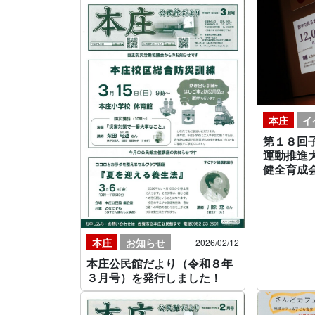
本庄
イ
第１８回
運動推進
健全育成
本庄
お知らせ
2026/02/12
本庄公民館だより（令和８年
３月号）を発行しました！