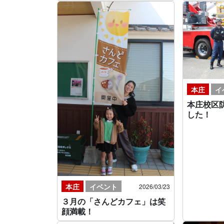
本庄
イ
本庄校区
した！
本庄
イベント
2026/03/23
３月の「さんどカフェ」は笑
顔満載！