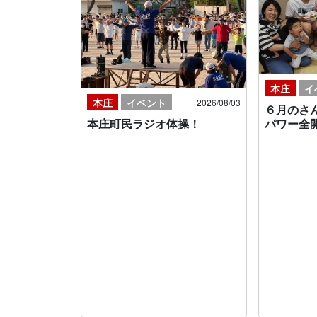
本庄
イ
本庄
イベント
2026/08/03
６月のさ
本庄町民ラジオ体操！
パワー全開