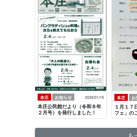
本庄
お知らせ
2026/01/15
本庄
お
本庄公民館だより（令和８年
１月１７
２月号）を発行しました！
フェ」の
も