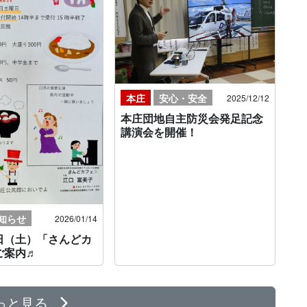
本庄
安心・安全
2025/12/12
本庄団地自主防災会発足記念
講演会を開催！
知らせ
2026/01/14
日（土）「さんどカ
ご案内♬
っと見る