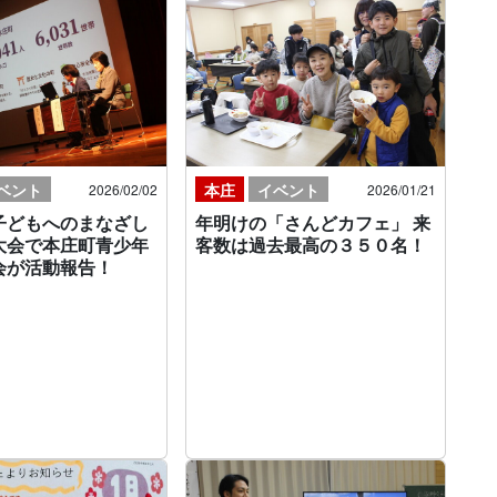
ベント
本庄
イベント
2026/02/02
2026/01/21
子どもへのまなざし
年明けの「さんどカフェ」 来
大会で本庄町青少年
客数は過去最高の３５０名！
会が活動報告！