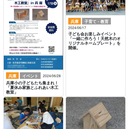
兵庫
子育て・教育
2024/06/17
子ども会お楽しみイベント
「一緒に作ろう！天然木のオ
リジナルネームプレート」を
開催。
兵庫
イベント
2024/06/28
兵庫小の子どもたち集まれ！
「夏休み家族とふれあい木工
教室」