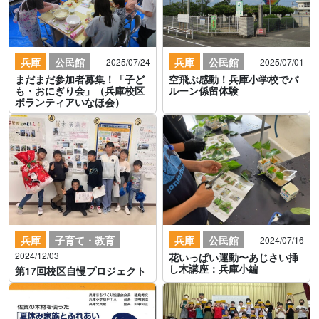
兵庫
公民館
兵庫
公民館
2025/07/24
2025/07/01
まだまだ参加者募集！「子ど
空飛ぶ感動！兵庫小学校でバ
も・おにぎり会」（兵庫校区
ルーン係留体験
ボランティアいなほ会）
兵庫
子育て・教育
兵庫
公民館
2024/07/16
2024/12/03
花いっぱい運動〜あじさい挿
し木講座：兵庫小編
第17回校区自慢プロジェクト