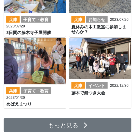
兵庫
子育て・教育
兵庫
お知らせ
2023/07/20
2023/07/29
夏休みの木工教室に参加しま
せんか？
3日間の藤木寺子屋開催
兵庫
イベント
2022/12/30
兵庫
子育て・教育
藤木で餅つき大会
2023/01/30
めばえまつり
もっと見る