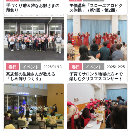
手づくり雛＆雅なお雛さまの
主催講座「スローエアロビク
段飾り
ス体操」（第1回・第2回）
春日
イベント
春日
イベント
2026/01/13
2025/12/25
高志館の生徒さんが教える
子育てサロン＆地域の方々で
「しめ飾りつくり」
楽しむクリスマスコンサート