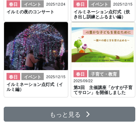
春日
イベント
春日
イベント
2025/12/24
2025/12/15
イルミの夜のコンサート
イルミネーション点灯式（炊
き出し訓練とふるまい編）
春日
子育て・教育
春日
イベント
2025/12/15
2025/09/22
イルミネーション点灯式（イ
第3回 主催講座「かすが子育
ルミ編）
てサロン」を開催しました
もっと見る