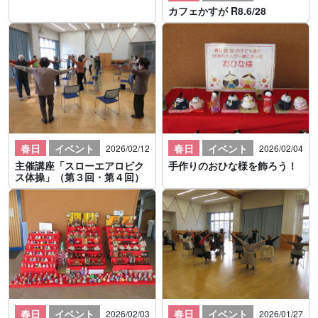
カフェかすが R8.6/28
春日
イベント
春日
イベント
2026/02/12
2026/02/04
主催講座「スローエアロビク
手作りのおひな様を飾ろう！
ス体操」（第３回・第４回）
春日
イベント
春日
イベント
2026/02/03
2026/01/27