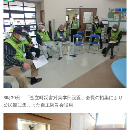
8時30分 「金立町災害対策本部設置」会長の招集により
公民館に集まった自主防災会役員