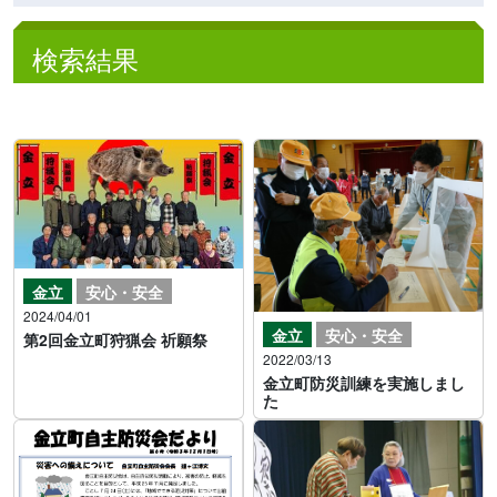
検索結果
金立
安心・安全
2024/04/01
金立
安心・安全
第2回金立町狩猟会 祈願祭
2022/03/13
金立町防災訓練を実施しまし
た