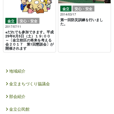
金立
安心・安全
2014/03/17
第一回防災訓練を行いまし
金立
安心・安全
た。
2017/07/11
※だれでも参加できます。平成
29年8月5日（土）１９:００
～〔金立校区の将来を考える
会２０１７ 第1回懇談会〕が
開催されます
地域紹介
金立まちづくり協議会
部会紹介
金立公民館