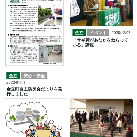
金立
イベント
2020/12/07
「サギ師があなたをねらって
いる」講座
金立
安心・安全
2022/01/11
金立町自主防災会だよりを発
行しました