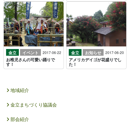
金立
イベント
金立
お知らせ
2017-06-22
2017-06-20
お稚児さんの可愛い踊りで
アメリカデイゴが花盛りでし
す！
た！
地域紹介
金立まちづくり協議会
部会紹介