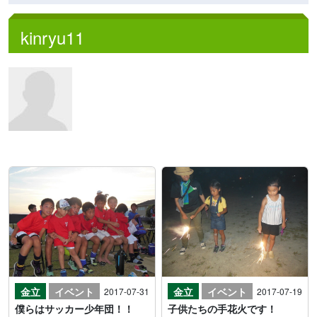
kinryu11
金立
イベント
金立
イベント
2017-07-31
2017-07-19
僕らはサッカー少年団！！
子供たちの手花火です！