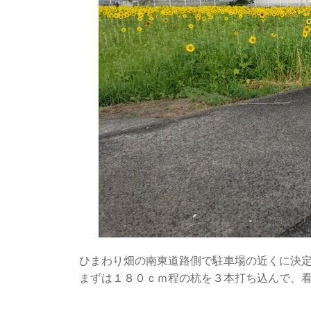
ひまわり畑の南東道路側で駐車場の近くに決
まずは１８０ｃｍ程の杭を３本打ち込んで、