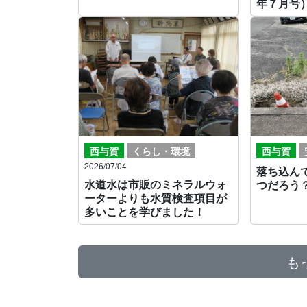
年７月号
西与賀
くらし・環境
西与賀
2026/07/04
落ち込ん
水道水は市販のミネラルウォ
つだろう
ーターよりも水質検査項目が
多いことを学びました！
も