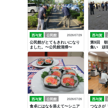
西与賀
公民館
西与賀
2026/07/29
公民館がとてもきれいになり
第9回 
ました。〜公民館清掃〜
集い 頑
西与賀
公民館
西与賀
2026/07/26
食卓にはなを添えて〜シニア
つなさが