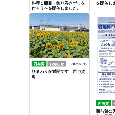
料理１回目・飾り巻きずしを
を開催し
作ろう〜を開催しました。
西与賀
お知らせ
2026/07/10
ひまわりが満開です 西与賀
町
西与賀
西与賀公