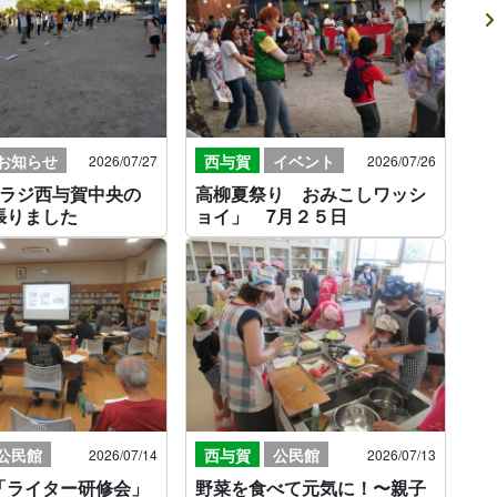
お知らせ
西与賀
イベント
2026/07/27
2026/07/26
朝ラジ西与賀中央の
高柳夏祭り おみこしワッシ
張りました
ョイ」 7月２５日
公民館
西与賀
公民館
2026/07/14
2026/07/13
「ライター研修会」
野菜を食べて元気に！〜親子