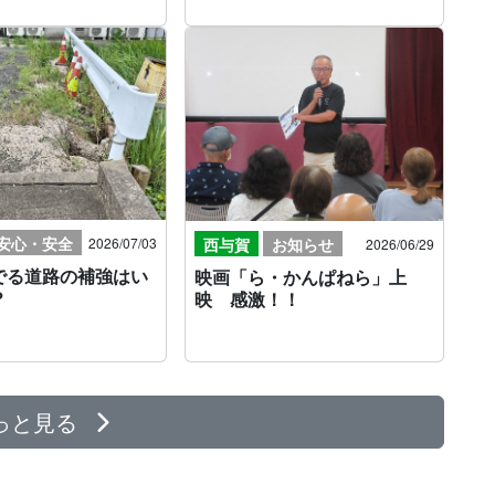
）
安心・安全
西与賀
お知らせ
2026/07/03
2026/06/29
でる道路の補強はい
映画「ら・かんぱねら」上
？
映 感激！！
っと見る