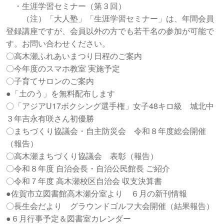
・生涯学習セミナー（第３回）
（注）「大人塾」「生涯学習セミナー」は、年間会員
登録講座ですが、会員以外の方でも若干名の参加が可能で
す。お問い合わせください。
〇高木瀬ふれあいまつり日程のご案内
〇今年度のスマホ教室 実施予定
〇子育てサロンのご案内
●「土のう」を無料配布します
〇「アジアU17ボクシング選手権」女子48キロ級 城北中
３年吉永有咲さん初優勝
〇まちづくり協議会・自主防災会 令和８年度総会開催
（報告）
〇高木瀬まちづくり協議会 表彰（報告）
〇令和８年度 自治会長・自治公民館長 ご紹介
〇令和７年度 高木瀬校区自治会 収支決算書
●佐賀市立図書館高木瀬分室より ６月の新刊情報
〇長生会だより グラウンドゴルフ大会開催（結果報告）
●６月行事予定＆図書室カレンダー