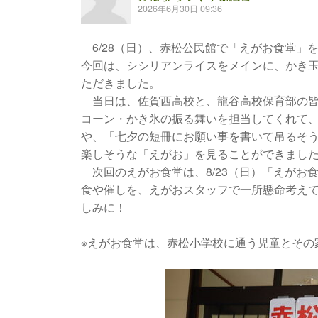
2026年6月30日 09:36
6/28（日）、赤松公民館で「えがお食堂」
今回は、シシリアンライスをメインに、かき玉
ただきました。
当日は、佐賀西高校と、龍谷高校保育部の皆
コーン・かき氷の振る舞いを担当してくれて
や、「七夕の短冊にお願い事を書いて吊るそ
楽しそうな「えがお」を見ることができまし
次回のえがお食堂は、8/23（日）「えがお
食や催しを、えがおスタッフで一所懸命考えて
しみに！
※えがお食堂は、赤松小学校に通う児童とその