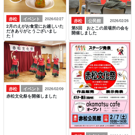
赤松
イベント
2026/02/27
赤松
公民館
2026/02/26
2月のえがお食堂にお越しいた
第5回 おとこの居場所の会を
だきありがとうございまし
開催しました
た！
赤松
イベント
2026/02/09
赤松文化祭を開催しました