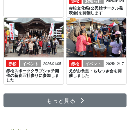
赤松
お知らせ
2026/01/29
赤松文化祭(公民館サークル発
表会)を開催します
赤松
イベント
赤松
イベント
2026/01/05
2025/12/17
赤松スポーツクラブシャチ開
えがお食堂・もちつき会を開
催の新春五社参りに参加しま
催しました
した
もっと見る