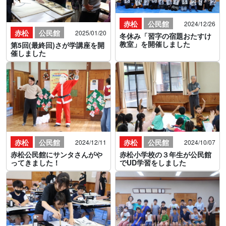
赤松
公民館
2024/12/26
赤松
公民館
2025/01/20
冬休み「習字の宿題おたすけ
教室」を開催しました
第5回(最終回)さが学講座を開
催しました
赤松
公民館
赤松
公民館
2024/12/11
2024/10/07
赤松公民館にサンタさんがや
赤松小学校の３年生が公民館
ってきました！
でUD学習をしました