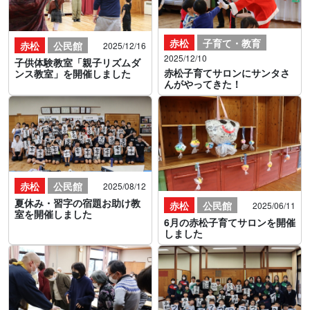
赤松
子育て・教育
赤松
公民館
2025/12/16
2025/12/10
子供体験教室「親子リズムダ
赤松子育てサロンにサンタさ
ンス教室」を開催しました
んがやってきた！
赤松
公民館
2025/08/12
夏休み・習字の宿題お助け教
赤松
公民館
2025/06/11
室を開催しました
6月の赤松子育てサロンを開催
しました