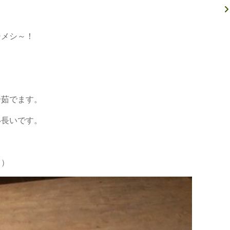
ジメシ～！
分茹でます。
い長いです。
。）