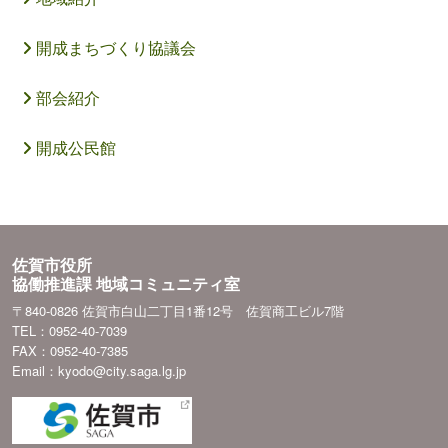
開成まちづくり協議会
部会紹介
開成公民館
佐賀市役所
協働推進課 地域コミュニティ室
〒840-0826 佐賀市白山二丁目1番12号 佐賀商工ビル7階
TEL：0952-40-7039
FAX：0952-40-7385
Email：kyodo@city.saga.lg.jp