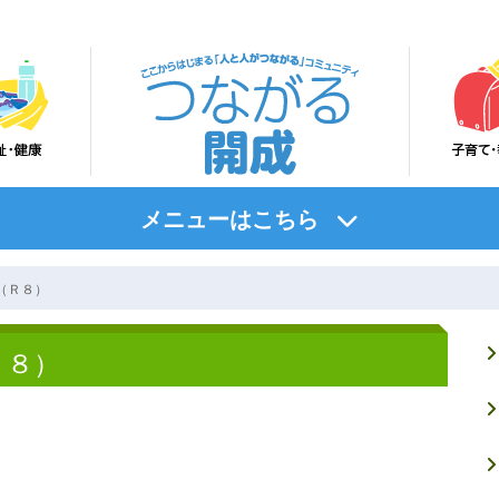
メニューはこちら
（Ｒ８）
Ｒ８）