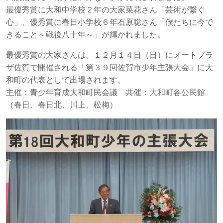
最優秀賞に大和中学校２年の大家菜花さん「芸術が繋ぐ
心」、優秀賞に春日小学校６年石原聡さん「僕たちに今で
きること～戦後八十年～」が輝かれました。
最優秀賞の大家さんは、１２月１４日（日）にメートプラ
ザ佐賀で開催される「第３９回佐賀市少年主張大会」に大
和町の代表として出場されます。
主催：青少年育成大和町民会議 共催：大和町各公民館
（春日、春日北、川上、松梅）