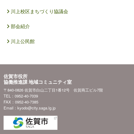
川上校区まちづくり協議会
部会紹介
川上公民館
佐賀市役所
協働推進課 地域コミュニティ室
〒840-0826 佐賀市白山二丁目1番12号 佐賀商工ビル7階
TEL：0952-40-7039
FAX：0952-40-7385
Email：kyodo@city.saga.lg.jp