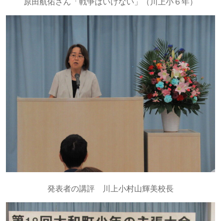
原田航佑さん「戦争はいけない」（川上小６年）
発表者の講評 川上小村山輝美校長