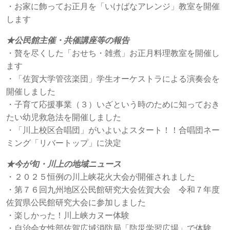
・お家に飾ってお正月を「いけばなアレンジ」教室を開催
します
★公民館主催・共催講座等の報告
・贅を尽くした「おせち・雑煮」お正月料理教室を開催し
ます
・「佐賀大学管弦楽団」学生オーケストラによる演奏会を
開催しました
・子育て応援事業（３）いざという時のために知っておき
たい幼児救急法を開催しました
・「川上校区合唱団」がいよいよスタート！！合唱団ネー
ミング「リバートップ」に決定
★今が旬・川上の地域ニュース
・２０２５恒例の川上峡花火大会が開催されました
・第７６回九州地区公民館研究大会佐賀大会 令和７年度
佐賀県公民館研究大会に参加しました
・楽しかった！川上峡カヌー体験
・自治会女性部佐賀広域消防局「防災学習広場」で体験