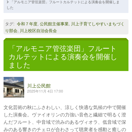
「アルモニア管弦楽団」フルートカルテットによる演奏会を開催しま
した
タグ
:
令和７年度
,
公民館主催事業
,
川上子育てしやすいまちづく
り部会
,
川上校区自治会長会
「アルモニア管弦楽団」フルート
カルテットによる演奏会を開催し
ました
川上公民館
2025年11月 4日 17:00
文化芸術の秋にふさわしい、涼しく快適な気候の中で開催
した演奏会。ヴァイオリンの力強い音色と繊細で明るく澄
んだフルート、中音域で渋みのあるヴィオラ、低音域で深
みのある響きのチェロが合わさって聴衆者を感動と癒しの