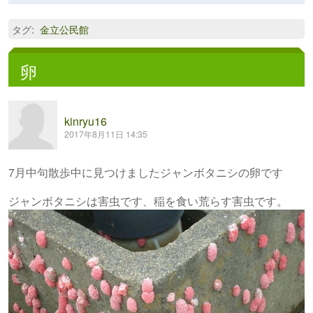
タグ
:
金立公民館
卵
kinryu16
2017年8月11日 14:35
7月中句散歩中に見つけましたジャンボタニシの卵です
ジャンボタニシは害虫です、稲を食い荒らす害虫です。