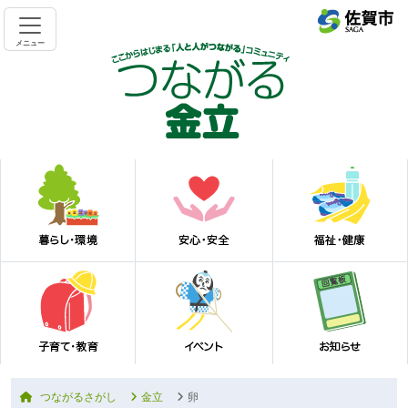
メニュー
つながるさがし
金立
卵