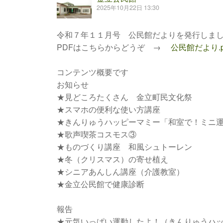
2025年10月22日 13:30
令和７年１１月号 公民館だよりを発行しま
PDFはこちらからどうぞ →
公民館だより.p
コンテンツ概要です
お知らせ
★見どころたくさん 金立町民文化祭
★スマホの便利な使い方講座
★きんりゅうハッピーマミー「和室で！ミニ
★歌声喫茶コスモス③
★ものづくり講座 和風シュトーレン
★冬（クリスマス）の寄せ植え
★シニアあんしん講座（介護教室）
★金立公民館で健康診断
報告
★元気いっぱい運動したよ！（きんりゅうハ