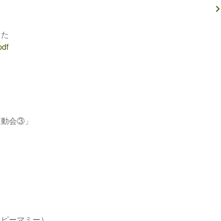
した
df
運動会③」
ッピーマミー）