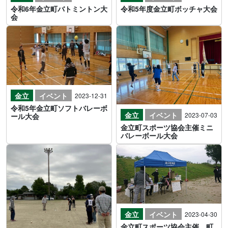
令和6年金立町バトミントン大
令和5年度金立町ボッチャ大会
会
金立
イベント
2023-12-31
令和5年金立町ソフトバレーボ
金立
イベント
2023-07-03
ール大会
金立町スポーツ協会主催ミニ
バレーボール大会
金立
イベント
2023-04-30
金立町スポーツ協会主催、町