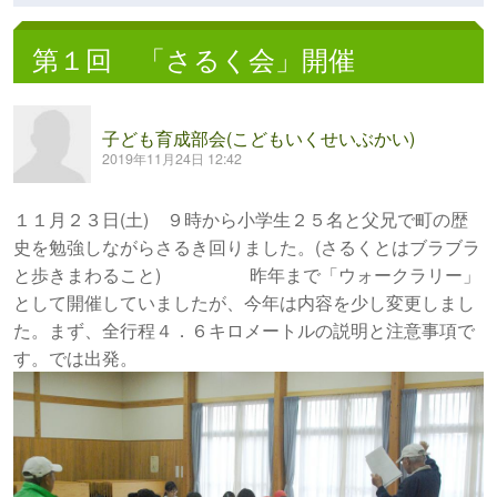
第１回 「さるく会」開催
子ども育成部会(こどもいくせいぶかい)
2019年11月24日 12:42
１１月２３日(土) ９時から小学生２５名と父兄で町の歴
史を勉強しながらさるき回りました。(さるくとはブラブラ
と歩きまわること) 昨年まで「ウォークラリー」
として開催していましたが、今年は内容を少し変更しまし
た。まず、全行程４．６キロメートルの説明と注意事項で
す。では出発。