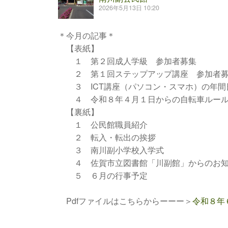
2026年5月13日 10:20
＊今月の記事＊
【表紙】
１ 第２回成人学級 参加者募集
２ 第１回ステップアップ講座 参加者
３ ICT講座（パソコン・スマホ）の年間
４ 令和８年４月１日からの自転車ルール
【裏紙】
１ 公民館職員紹介
２ 転入・転出の挨拶
３ 南川副小学校入学式
４ 佐賀市立図書館「川副館」からのお知
５ ６月の行事予定
Pdfファイルはこちらからーーー＞
令和８年６