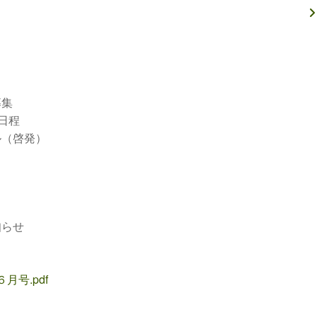
募集
日程
（啓発）
らせ
月号.pdf