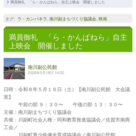
満員御礼 「ら・かんぱねら」自主上映会 開催しました
タグ
:
ラ・カンパネラ
,
南川副まちづくり協議会
,
映画
満員御礼 「ら・かんぱねら」自主
上映会 開催しました
南川副公民館
2026年5月18日 14:02
日時：令和８年５月１６日（土）【南川副公民館 大会議
室】
午前の部 ９：３０〜 午後の部 １３：３０〜
主催：南川副まちづくり協議会
共催：川副町社会人権・同和教育推進協議会／佐賀市南商
工会／
川副町青少年健全育成協議会／南川副公民館