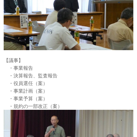
【議事】
・事業報告
・決算報告、監査報告
・役員選任（案）
・事業計画（案）
・事業予算（案）
・規約の一部改正（案）