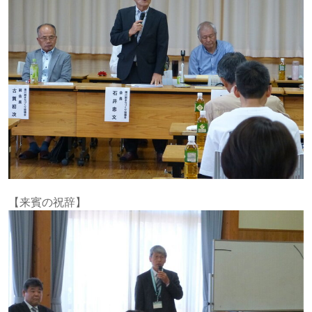
【来賓の祝辞】