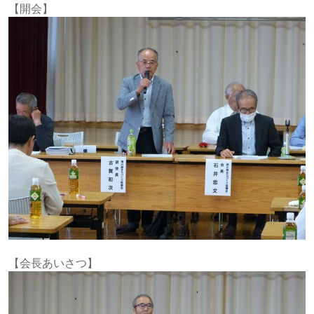
【開会】
【会長あいさつ】