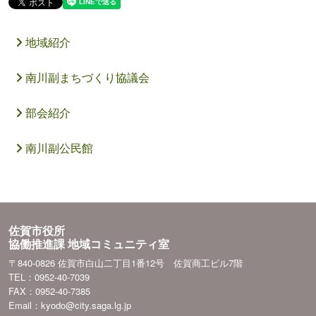
地域紹介
南川副まちづくり協議会
部会紹介
南川副公民館
佐賀市役所
協働推進課 地域コミュニティ室
〒840-0826 佐賀市白山二丁目1番12号 佐賀商工ビル7階
TEL：0952-40-7039
FAX：0952-40-7385
Email：kyodo@city.saga.lg.jp