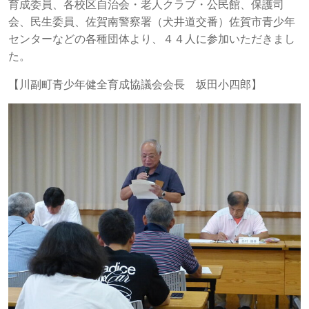
育成委員、各校区自治会・老人クラブ・公民館、保護司
会、民生委員、佐賀南警察署（犬井道交番）佐賀市青少年
センターなどの各種団体より、４４人に参加いただきまし
た。
【川副町青少年健全育成協議会会長 坂田小四郎】