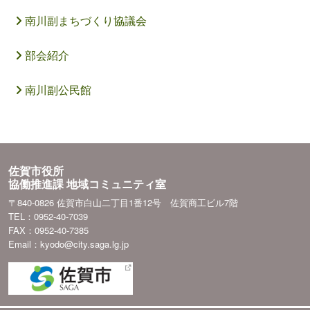
南川副まちづくり協議会
部会紹介
南川副公民館
佐賀市役所
協働推進課 地域コミュニティ室
〒840-0826 佐賀市白山二丁目1番12号 佐賀商工ビル7階
TEL：0952-40-7039
FAX：0952-40-7385
Email：kyodo@city.saga.lg.jp