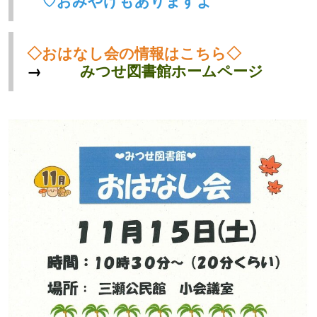
♡おみやげもありますよ
◇おはなし会の情報はこちら◇
→
み
つせ図
書館ホ
ームページ