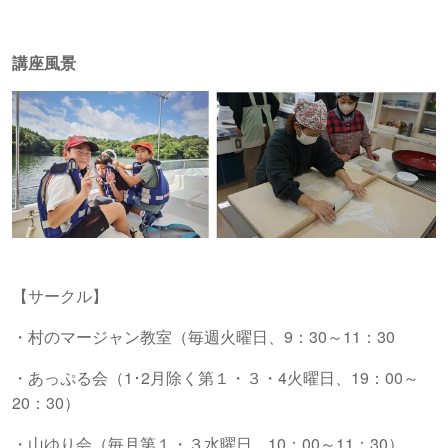
講座風景
【サークル】
・村のマージャン教室（毎週火曜日、
9
：
30
～
11
：
30
・あっぷる会（
1
･
2
月除く第１・３・
4
火曜日、
19
：
00
～
20
：
30
）
・山ゆり会（毎月第１・３水曜日、
10
：
00
～
11
：
30
）