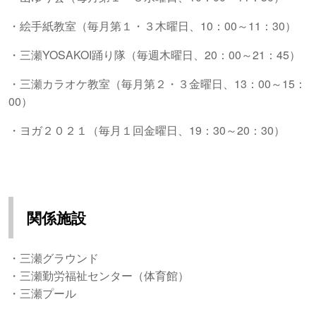
・絵手紙教室（毎月第１・３木曜日、
10
：
00
～
11
：
30
）
・三瀬
YOSAKOI
踊り隊（毎週木曜日、
20
：
00
～
21
：
45
）
・三瀬カラオケ教室（毎月第２・３金曜日、
13
：
00
～
15
：
00
）
・ヨガ２０２１（毎月１回金曜日、
19
：
30
～
20
：
30
）
関係施設
・三瀬グラウンド
・三瀬勤労福祉センター（体育館）
・三瀬プール