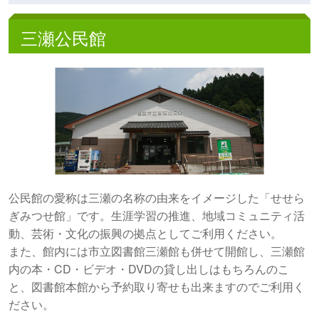
三瀬公民館
公民館の愛称は三瀬の名称の由来をイメージした「せせら
ぎみつせ館」です。生涯学習の推進、地域コミュニティ活
動、芸術・文化の振興の拠点としてご利用ください。
また、館内には市立図書館三瀬館も併せて開館し、三瀬館
内の本・CD・ビデオ・DVDの貸し出しはもちろんのこ
と、図書館本館から予約取り寄せも出来ますのでご利用く
ださい。