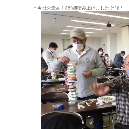
＊今日の最高！38個‼積み上げました!(^^)!＊