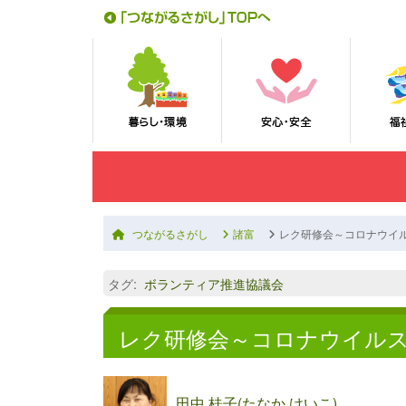
つながるさがし
諸富
レク研修会～コロナウイ
タグ
:
ボランティア推進協議会
レク研修会～コロナウイル
田中 桂子(たなか けいこ)