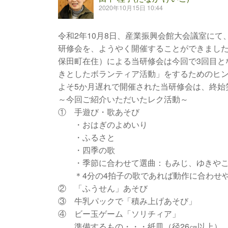
2020年10月15日 10:44
令和2年10月8日、産業振興会館大会議室に
研修会を、ようやく開催することができまし
保田町在住）による当研修会は今回で3回目と
きとしたボランティア活動」をするためのヒ
よそ5か月遅れで開催された当研修会は、終始
～今回ご紹介いただいたレク活動～
① 手遊び・歌あそび
・おはぎのよめいり
・ふるさと
・四季の歌
・季節に合わせて選曲：もみじ、ゆきやこ
＊4分の4拍子の歌であれば動作に合わせ
② 「ふうせん」あそび
③ 牛乳パックで「積み上げあそび」
④ ビー玉ゲーム「ソリチィア」
準備するもの・・・紙皿（径26㎝以上）、ペ