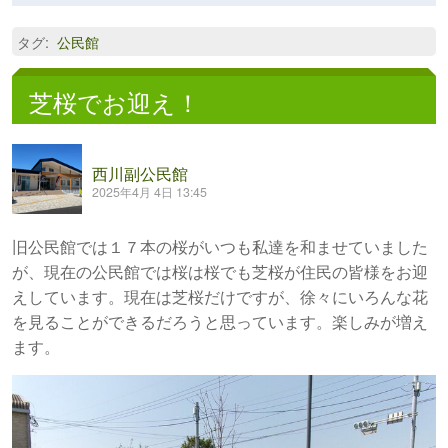
タグ
:
公民館
芝桜でお迎え！
西川副公民館
2025年4月 4日 13:45
旧公民館では１７本の桜がいつも私達を和ませていました
が、現在の公民館では桜は桜でも芝桜が住民の皆様をお迎
えしています。現在は芝桜だけですが、徐々にいろんな花
を見ることができるだろうと思っています。楽しみが増え
ます。