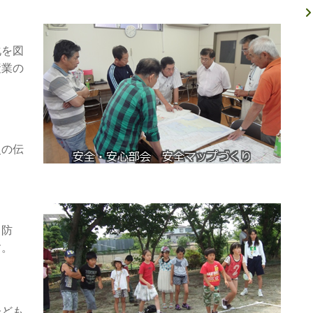
化を図
産業の
史の伝
、防
す。
子ども