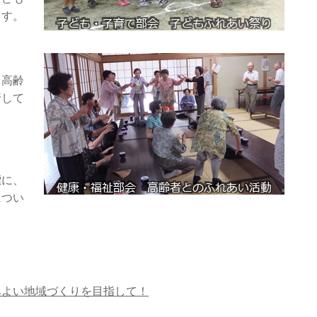
ます。
、高齢
行して
標に、
につい
みよい地域づくりを目指して！