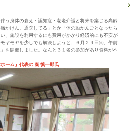
伴う身体の衰え・認知症・老老介護と将来を案じる高齢
の痛かけん、通院してる」とか「体の動かんごとなったら
ない、施設を利用するにも費用がかかり経済的にも不安が
のモヤモヤを少しでも解決しようと、６月２９日㈯、午前
座」を開催しました。なんと３１名の参加があり資料が不
ホーム」代表の
秦 慎一郎氏