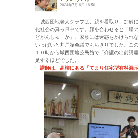
2024年7月 6日 16:50
城西団地老人クラブは、親を看取り、加齢に
化社会の真っ只中です。顔を合わせると「腰
どがんしゅーか」、家族には迷惑をかけられ
いっぱいと井戸端会議でもちきりでした。こ
１０時から城西団地公民館で「介護の出前講
足するほどでした。
講師は、高柳にある「てまり住宅型有料漏示