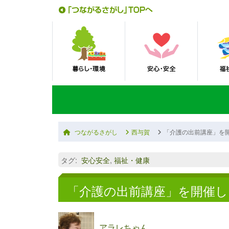
つながるさがし
西与賀
「介護の出前講座」を
タグ
:
安心安全
,
福祉・健康
「介護の出前講座」を開催し
アラレちゃん