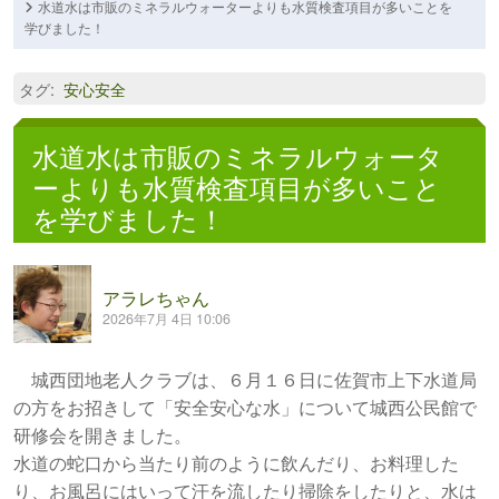
水道水は市販のミネラルウォーターよりも水質検査項目が多いことを
学びました！
タグ
:
安心安全
水道水は市販のミネラルウォータ
ーよりも水質検査項目が多いこと
を学びました！
アラレちゃん
2026年7月 4日 10:06
城西団地老人クラブは、６月１６日に佐賀市上下水道局
の方をお招きして「安全安心な水」について城西公民館で
研修会を開きました。
水道の蛇口から当たり前のように飲んだり、お料理した
り、お風呂にはいって汗を流したり掃除をしたりと、水は