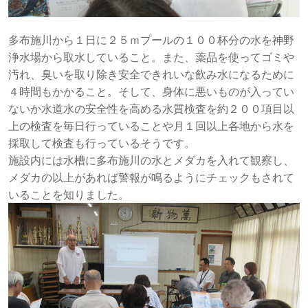
多布施川から１日に２５ｍプールの１００杯分の水を神野
浄水場から取水していること。また、薬品を使ってゴミや
汚れ、臭いを取り除き安全できれいな飲み水になるために
４時間もかかること。そして、身体に悪いものが入ってい
ないか水道水の安全性を高める水質検査を約２００項目以
上の検査を毎日行っていることや月１回以上各地から水を
採取して検査も行っているそうです。
施設内には水槽に多布施川の水とメダカを入れて観察し、
メダカの以上があれば警報が鳴るようにチェックもされて
いることを知りました。