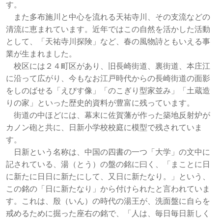
す。
また多布施川と中心を流れる天祐寺川、その支流などの
清流に恵まれています。近年ではこの自然を活かした活動
として、「天祐寺川探険」など、春の風物詩ともいえる事
業が生まれました。
校区には２４町区があり、旧長崎街道、裏街道、本庄江
に沿って広がり、今もなお江戸時代からの長崎街道の面影
をしのばせる「えびす像」「のこぎり型家並み」「土蔵造
りの家」といった歴史的資料が豊富に残っています。
街道の中ほどには、幕末に佐賀藩が作った築地反射炉が
カノン砲と共に、日新小学校校庭に模型で残されていま
す。
日新という名称は、中国の四書の一つ「大学」の文中に
記されている、湯（とう）の盤の銘に曰く、「まことに日
に新たに日日に新たにして、又日に新たなり。」という、
この銘の「日に新たなり」から付けられたと言われていま
す。これは、殷（いん）の時代の湯王が、洗面盤に自らを
戒めるために掘った座右の銘で、「人は、毎日毎日新しく