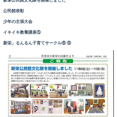
公民館表彰
少年の主張大会
イキイキ教養講座⑤
新栄」るんるん子育てサークル⑧
⑨